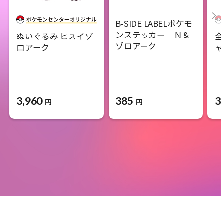
B-SIDE LABELポケモ
ンステッカー Ｎ＆
ぬいぐるみ ヒスイゾ
ゾロアーク
ロアーク
ャ
3,960
385
3
円
円