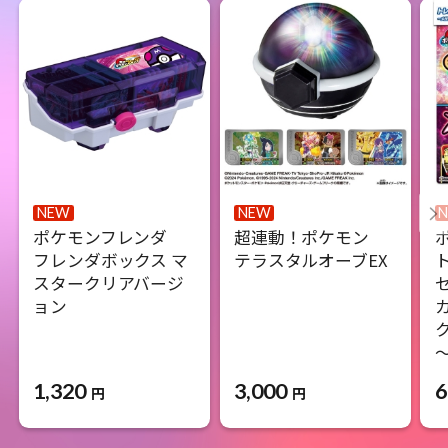
NEW
NEW
ポケモンフレンダ
超連動！ポケモン
フレンダボックス マ
テラスタルオーブEX
スタークリアバージ
ョン
1,320
3,000
6
円
円