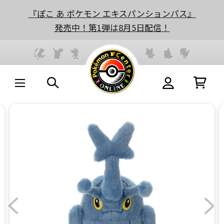
『ぽこ あ ポケモン エキスパンションパス』
発売中！第1弾は8月5日配信！