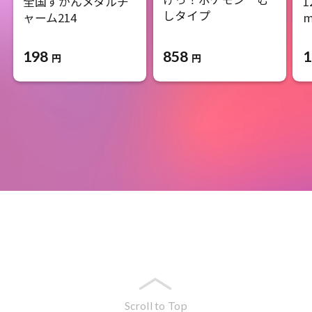
全国ずかんメタルチ
1
しタイプ
ャーム214
m
198
858
1
円
円
Scroll to Top