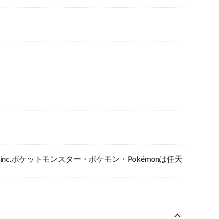
ME FREAK inc.ポケットモンスター・ポケモン・Pokémonは任天