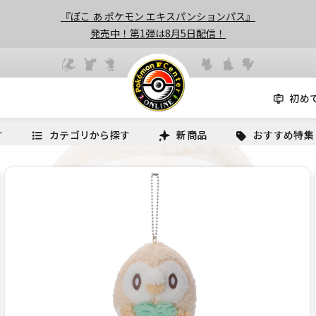
『ぽこ あ ポケモン エキスパンションパス』
発売中！第1弾は8月5日配信！
初め
す
カテゴリから探す
新商品
おすすめ特集