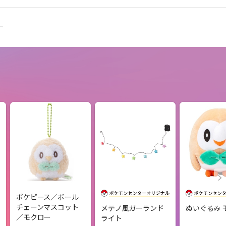
ー
ポケピース／ボール
チェーンマスコット
メテノ風ガーランド
ぬいぐるみ 
／モクロー
ライト