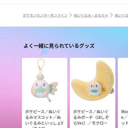
ポケモンセンターオンライン
ぬいぐるみ・おもちゃ
ぬいぐ
よく一緒に見られているグッズ
ポケピース／ぬいぐ
ポケピース／ぬいぐ
Moc
るみマスコット／ぬ
るみポーチ（ほしぞ
e
いぐるみといっしょV
らVer.）／モクロー
ッ