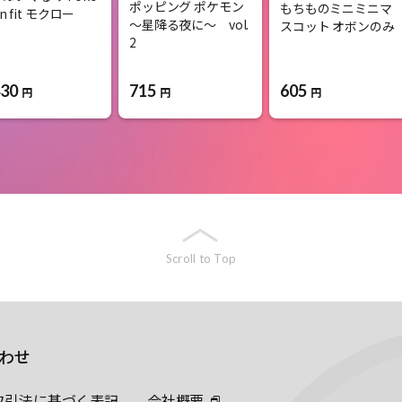
ポッピング ポケモン
もちものミニミニマ
n fit モクロー
～星降る夜に～ vol.
スコット オボンのみ
2
430
715
605
円
円
円
Scroll to Top
わせ
取引法に基づく表記
会社概要