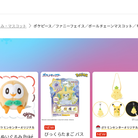
るみ・マスコット
ポケピース／ファニーフェイス／ボールチェーンマスコット／
NEW
びっくらたまご バス
NEW
2 ぬいぐるみ Poké