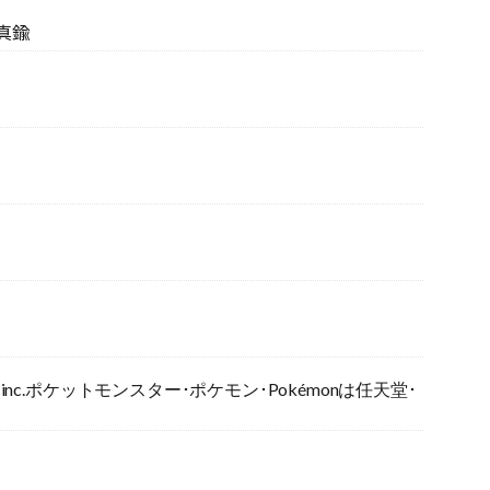
真鍮
ME FREAK inc.ポケットモンスター･ポケモン･Pokémonは任天堂･