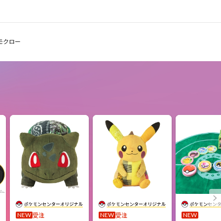
モクロー
受注
受注
NEW
NEW
NEW