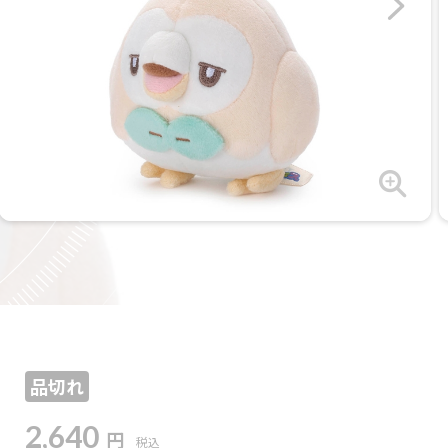
品切れ
2,640
円
税込