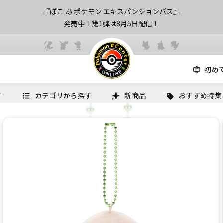
『ぽこ あ ポケモン エキスパンションパス』
発売中！第1弾は8月5日配信！
初め
す
カテゴリから探す
新商品
おすすめ特集