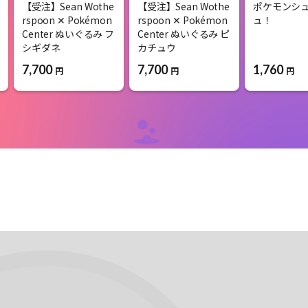
【受注】Sean Wothe
【受注】Sean Wothe
ポケモンシ
rspoon ✕ Pokémon
rspoon ✕ Pokémon
ュ！
Center ぬいぐるみ フ
Center ぬいぐるみ ピ
シギダネ
カチュウ
1,760
7,700
7,700
円
円
円