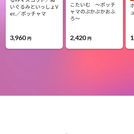
こたいむ ～ポッチ
いぐるみといっしょV
ャマのぷかぷかおふ
er.／ポッチャマ
ろ～
3,960
2,420
1
円
円