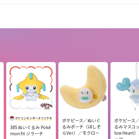
ポケピース／ぬいぐ
ポケピース
るみポーチ（ほしぞ
るみマスコッ
385 ぬいぐるみ Poké
らVer.）／モクロー
low Hear
mon fit ジラーチ