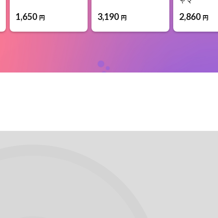
ャマ
1,650
3,190
2,860
円
円
円