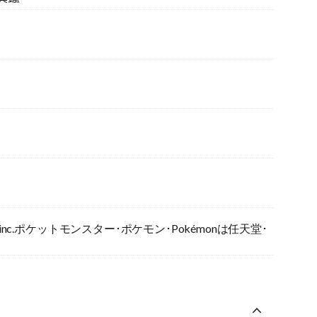
E FREAK inc.ポケットモンスター･ポケモン･Pokémonは任天堂･