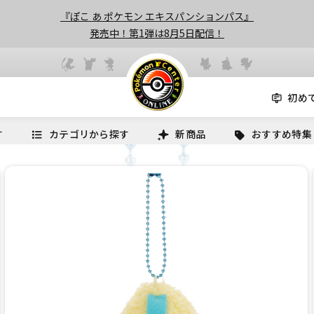
『ぽこ あ ポケモン エキスパンションパス』
発売中！第1弾は8月5日配信！
初め
す
カテゴリから探す
新商品
おすすめ特集