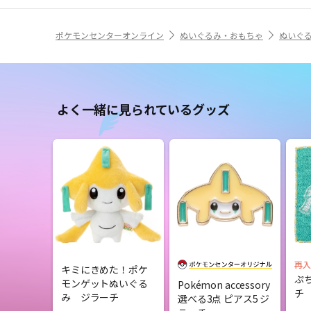
ポケモンセンターオンライン
ぬいぐるみ・おもちゃ
ぬいぐ
よく一緒に見られているグッズ
再入
キミにきめた！ポケ
ぷ
モンゲットぬいぐる
Pokémon accessory
チ
み ジラーチ
選べる3点 ピアス5 ジ