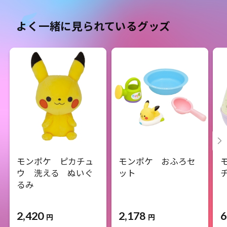
よく一緒に見られているグッズ
モンポケ ピカチュ
モンポケ おふろセ
ウ 洗える ぬいぐ
ット
るみ
2,420
2,178
6
円
円