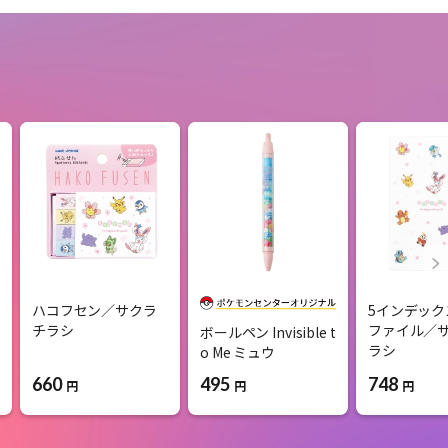
ハコフセン／サクラ
5インデック
チラシ
ファイル／
ボールペン Invisible t
ラシ
o Me ミュウ
660
748
495
円
円
円