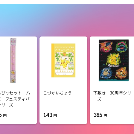
んぴつセット ハ
こづかいちょう
下敷き 30周年シリ
ピーフェスティバ
ーズ
シリーズ
5
143
385
円
円
円