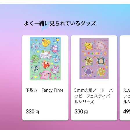
よく一緒に見られているグッズ
下敷き Fancy Time
5mm方眼ノート ハ
え
ッピーフェスティバ
ッ
ルシリーズ
ル
330
330
49
円
円