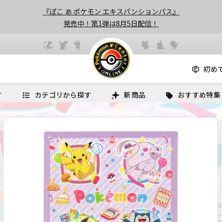
『ぽこ あ ポケモン エキスパンションパス』
発売中！第1弾は8月5日配信！
初め
す
カテゴリから探す
新商品
おすすめ特集