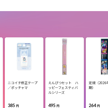
ニコイチ修正テープ
えんぴつセット ハ
定規（202
／ポッチャマ
ッピーフェスティバ
期）
ルシリーズ
385
495
264
円
円
円