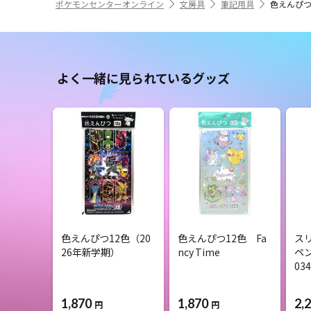
ポケモンセンターオンライン
文房具
筆記用具
色えんぴつ
よく一緒に見られているグッズ
色えんぴつ12色（20
色えんぴつ12色 Fa
ス
26年新学期）
ncy Time
ペン
034
1,870
1,870
2,
円
円