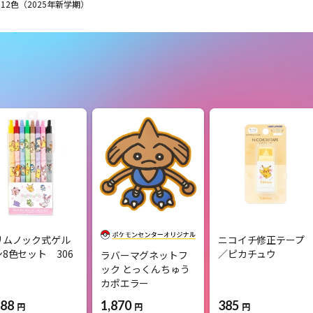
12色（2025年新学期）
リムノック式ゲル
ニコイチ修正テープ
8色セット 306
／ピカチュウ
ラバーマグネットフ
ック とっくんちゅう
カポエラー
288
385
1,870
円
円
円