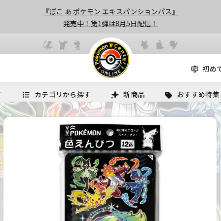
『ぽこ あ ポケモン エキスパンションパス』
発売中！第1弾は8月5日配信！
初め
す
カテゴリから探す
新商品
おすすめ特集