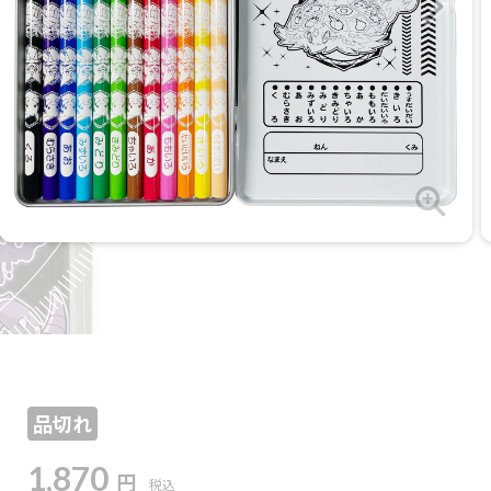
品切れ
1,870
円
税込