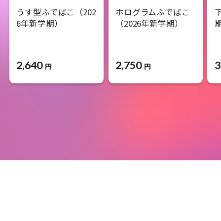
うす型ふでばこ（202
ホログラムふでばこ
6年新学期）
（2026年新学期）
2,640
2,750
3
円
円