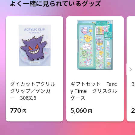
よく一緒に見られているグッズ
ダイカットアクリル
ギフトセット Fanc
B
クリップ／ゲンガ
y Time クリスタル
ー 306316
ケース
770
5,060
2
円
円