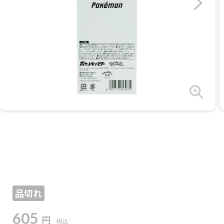
品切れ
605
円
税込