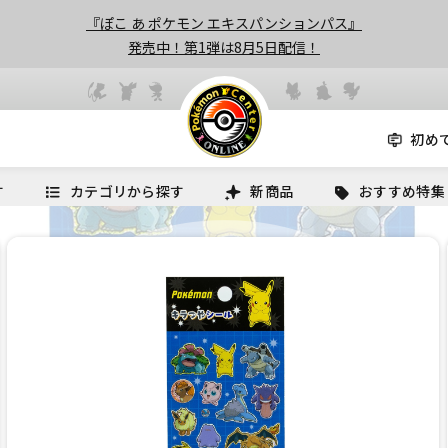
『ぽこ あ ポケモン エキスパンションパス』
発売中！第1弾は8月5日配信！
初め
す
カテゴリから探す
新商品
おすすめ特集