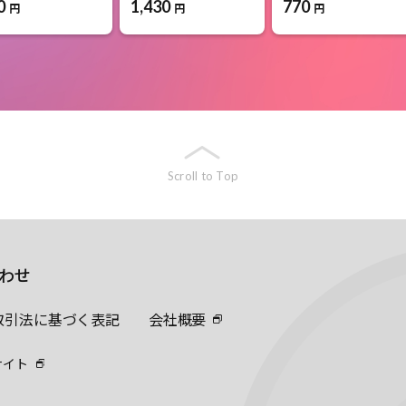
0
770
1,430
円
円
円
Scroll to Top
わせ
取引法に基づく表記
会社概要
サイト