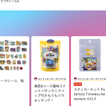
キラつやシールA
レークシール 和
NEW
海苔&ソース風味スナ
ステッカーセット Po
ック バチンウニクリ
kémon Timeless Ad
ップ付き もぐもぐウ
venture カロス
ォッチング！