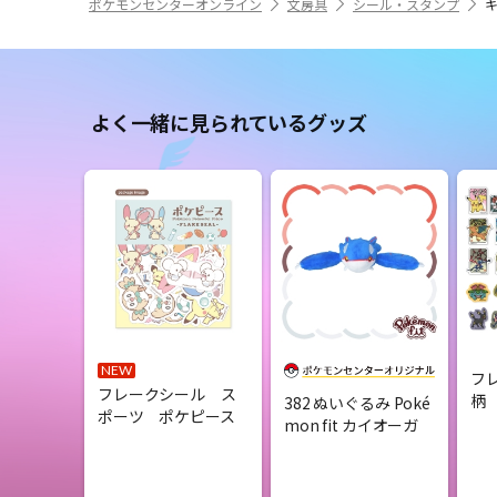
ポケモンセンターオンライン
文房具
シール・スタンプ
よく一緒に見られているグッズ
NEW
フ
フレークシール ス
柄
382 ぬいぐるみ Poké
ポーツ ポケピース
mon fit カイオーガ