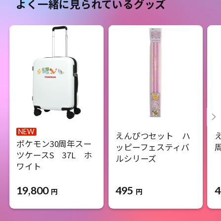
よく一緒に見られているグッズ
NEW
えんぴつセット ハ
ポケモン30周年スー
ッピーフェスティバ
ツケースS 37L ホ
ルシリーズ
ワイト
19,800
495
4
円
円