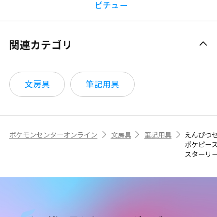
ピチュー
関連カテゴリ
文房具
筆記用具
ポケモンセンターオンライン
文房具
筆記用具
えんぴつ
ポケピー
スターリ