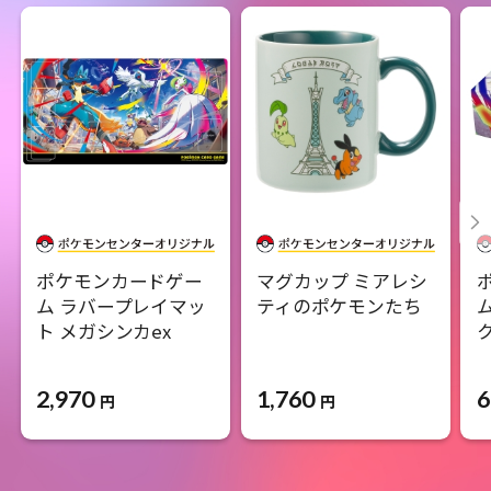
ポケモンカードゲー
マグカップ ミアレシ
ム ラバープレイマッ
ティのポケモンたち
ト メガシンカex
2,970
1,760
6
円
円