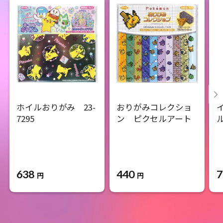
ホイルおりがみ 23-
おりがみコレクショ
7295
ン ピクセルアート
638
440
7
円
円