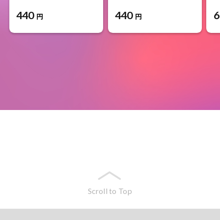
440
440
6
円
円
Scroll to Top