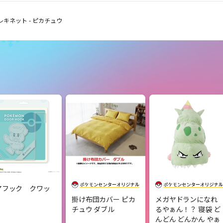
 エレキネット - ピカチュウ
アフック クワッ
掛け布団カバー ピカ
メガヤドランになれ
チュウ ダブル
るやぁん！？ 寝袋 ど
んどん どんかん やぁ