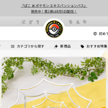
『ぽこ あ ポケモン エキスパンションパス』
発売中！第1弾は8月5日配信！
初め
す
カテゴリから探す
新商品
おすすめ特集