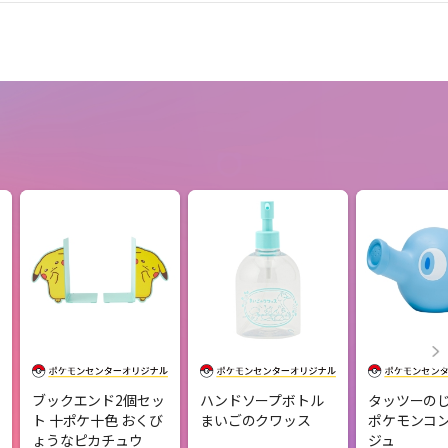
ブックエンド2個セッ
ハンドソープボトル
タッツーの
ト 十ポケ十色 おくび
まいごのクワッス
ポケモンコ
ょうなピカチュウ
ジュ