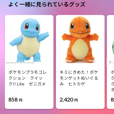
よく一緒に見られているグッズ
ポケモンプラモコレ
キミにきめた！ポケ
クション クイッ
モンゲットぬいぐる
ク!! Lite ゼニガメ
み ヒトカゲ
ク
858
2,420
8
円
円