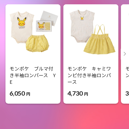
モンポケ ブルマ付
モンポケ キャミワ
き半袖ロンパース Y
ンピ付き半袖ロンパ
E
ース
3
6,050
4,730
円
円