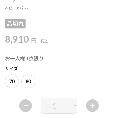
ベビーアパレル
品切れ
8,910
円
税込
お一人様 1点限り
サイズ
70
80