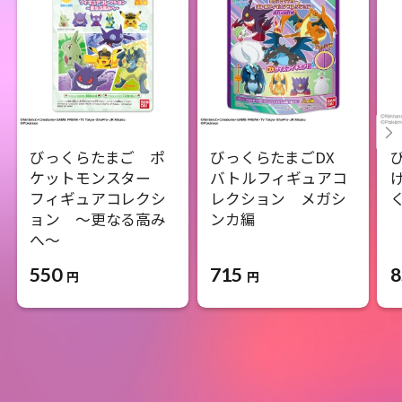
びっくらたまご ポ
びっくらたまごDX
ケットモンスター
バトルフィギュアコ
フィギュアコレクシ
レクション メガシ
ョン ～更なる高み
ンカ編
へ～
715
8
550
円
円