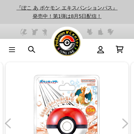
『ぽこ あ ポケモン エキスパンションパス』
発売中！第1弾は8月5日配信！