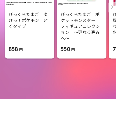
びっくらたまご ゆ
びっくらたまご ポ
けっ！ポケモン ど
ケットモンスター
くタイプ
フィギュアコレクシ
ョン ～更なる高み
へ～
858
550
7
円
円