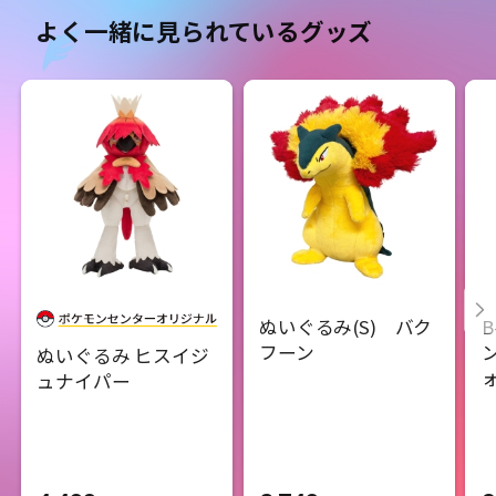
よく一緒に見られているグッズ
ぬいぐるみ(S) バク
B
フーン
ぬいぐるみ ヒスイジ
ュナイパー