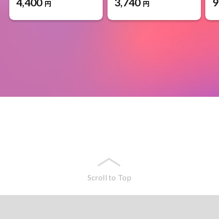
4,400
3,740
9
円
円
Scroll to Top