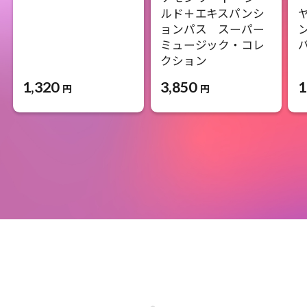
ルド＋エキスパンシ
ョンパス スーパー
ミュージック・コレ
クション
1,320
1
3,850
円
円