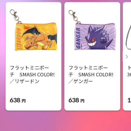
フラットミニポー
フラットミニポー
チ SMASH COLOR!
チ SMASH COLOR!
3
／リザードン
／ゲンガー
638
638
1
円
円