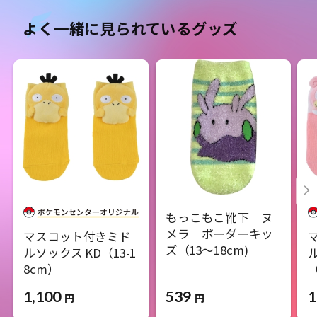
よく一緒に見られているグッズ
もっこもこ靴下 ヌ
メラ ボーダーキッ
マスコット付きミド
ズ（13～18cm)
ルソックス KD（13-1
8cm）
（
539
1,100
1
円
円