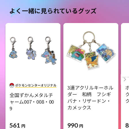
よく一緒に見られているグッズ
3連アクリルキーホル
ダー 和柄 フシギ
全国ずかんメタルチ
バナ・リザードン・
ク
ャーム007・008・00
カメックス
9
561
990
8
円
円