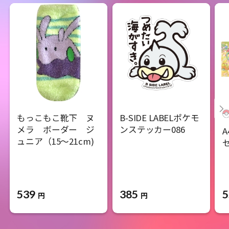
もっこもこ靴下 ヌ
B-SIDE LABELポケモ
メラ ボーダー ジ
ンステッカー086
ュニア（15～21cm)
539
385
5
円
円