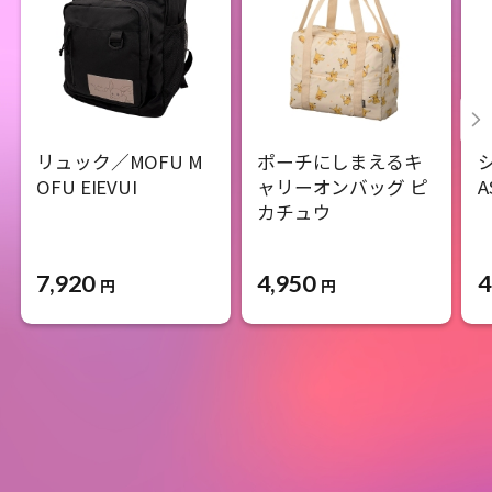
リュック／MOFU M
ポーチにしまえるキ
OFU EIEVUI
ャリーオンバッグ ピ
カチュウ
7,920
4,950
4
円
円