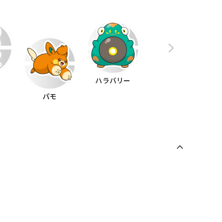
ス
ハラバリー
パモ
パピモッチ