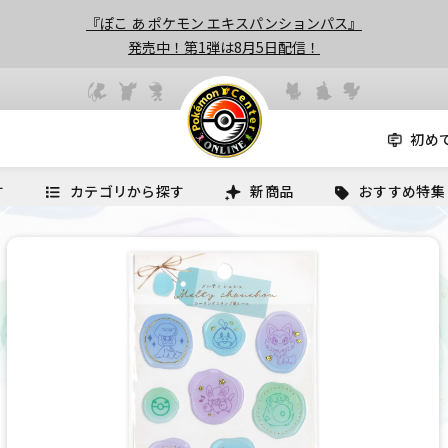
『ぽこ あ ポケモン エキスパンションパス』
発売中！第1弾は8月5日配信！
初め
す
カテゴリから探す
新商品
おすすめ特集