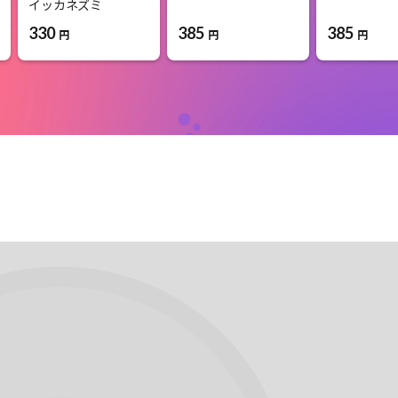
イッカネズミ
385
385
330
円
円
円