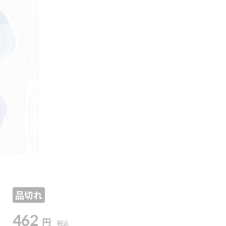
品切れ
462
円
税込