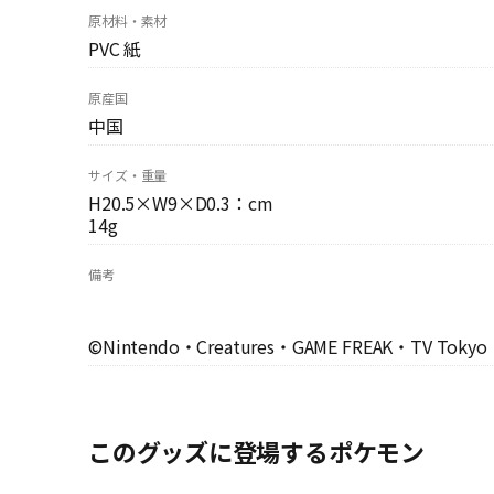
原材料・素材
PVC 紙
原産国
中国
サイズ・重量
H20.5×W9×D0.3：cm
14g
備考
©Nintendo・Creatures・GAME FREAK・TV Toky
このグッズに登場するポケモン