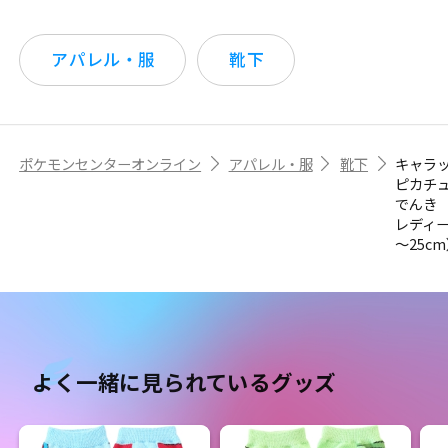
アパレル・服
靴下
ポケモンセンターオンライン
アパレル・服
靴下
キャラ
ピカチ
でん
レディー
～25c
よく一緒に見られているグッズ