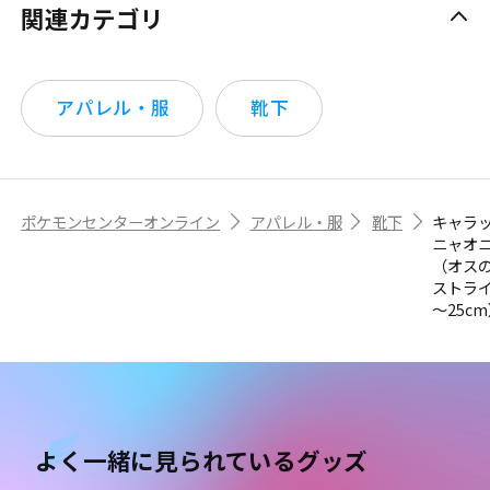
関連カテゴリ
アパレル・服
靴下
ポケモンセンターオンライン
アパレル・服
靴下
キャラ
ニャオ
（オス
ストライ
～25c
よく一緒に見られているグッズ