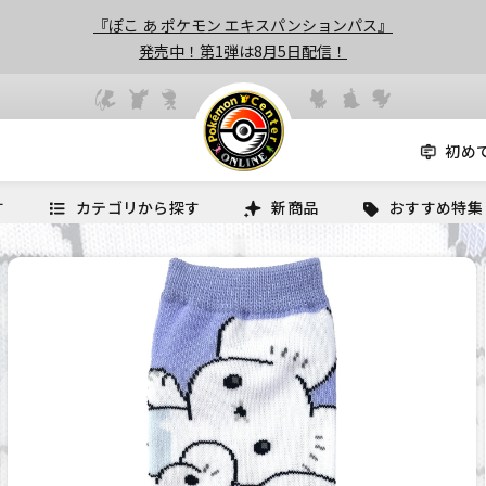
『ぽこ あ ポケモン エキスパンションパス』
発売中！第1弾は8月5日配信！
初め
す
カテゴリから探す
新商品
おすすめ特集