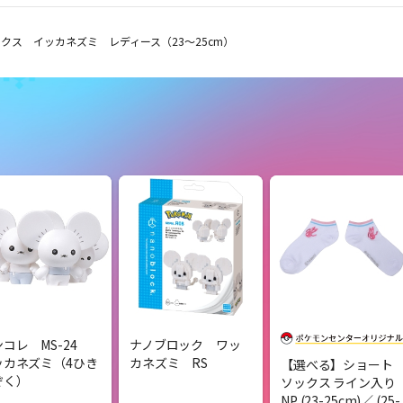
クス イッカネズミ レディース（23～25cm）
ンコレ MS-24
ナノブロック ワッ
ッカネズミ（4ひき
カネズミ RS
【選べる】ショート
ぞく）
ソックス ライン入り
NP (23-25cm)／ (25-