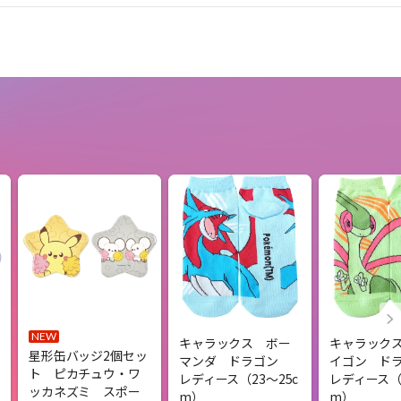
NEW
キャラックス ボー
キャラック
星形缶バッジ2個セッ
マンダ ドラゴン
イゴン ド
ト ピカチュウ・ワ
レディース（23～25c
レディース（2
ッカネズミ スポー
m）
m）