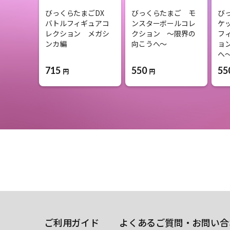
びっくらたまごDX
びっくらたまご モ
び
バトルフィギュアコ
ンスターボールコレ
ケ
レクション メガシ
クション ～限界の
フ
ンカ編
向こうへ～
ョ
へ
715
550
55
円
円
ご利用ガイド
よくあるご質問・お問い合