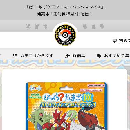
『ぽこ あ ポケモン エキスパンションパス』
発売中！第1弾は8月5日配信！
初め
す
カテゴリから探す
新商品
おすすめ特集