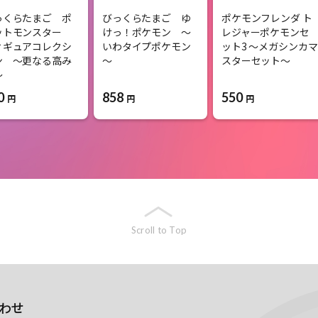
っくらたまご ポ
びっくらたまご ゆ
ポケモンフレンダ ト
ットモンスター
けっ！ポケモン ～
レジャーポケモンセ
ィギュアコレクシ
いわタイプポケモン
ット3 ～メガシンカマ
ン ～更なる高み
～
スターセット～
～
0
858
550
円
円
円
Scroll to Top
わせ