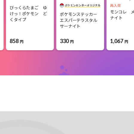
再入荷
びっくらたまご ゆ
モンコレ 
けっ！ポケモン ど
ポケモンステッカー
ナイト
くタイプ
エスパーテラスタル
サーナイト
858
330
1,067
円
円
円