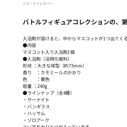
バス・トイレタリー
バトルフィギュアコレクションの、第
入浴剤が溶けると、中からマスコットが1つ出てく
●内容
マスコット入り入浴剤1個
●入浴剤（浴用化粧料）
形状 ：大きな球型（約75mm）
香り ：カモミールのかおり
色 ：黄色
容量 ：240g
●ラインナップ（全4種）
・サーナイト
・バンギラス
・ハッサム
・ゾロアーク
※いずれかひとつが入っています。