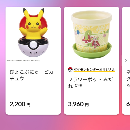
ぴょこぷにゅ ピカ
チュウ
フラワーポット みだ
れざき
2,200
3,960
6
円
円