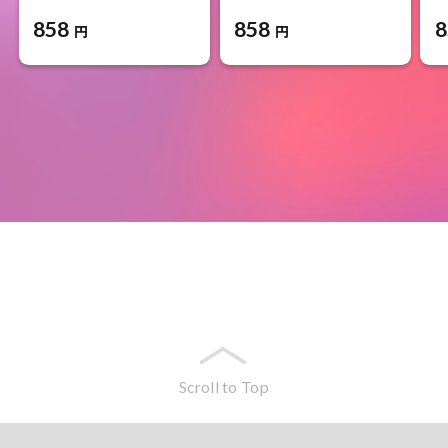
858
858
8
円
円
Scroll to Top