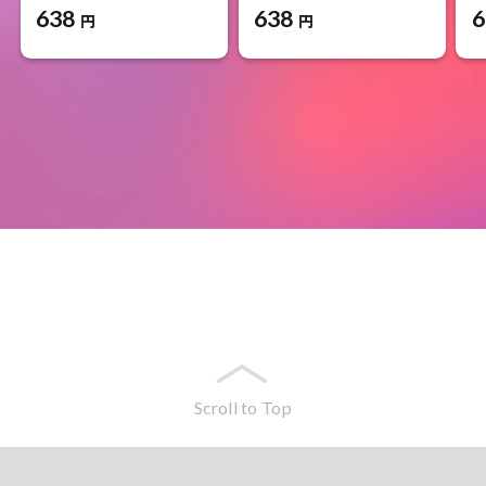
638
638
6
円
円
Scroll to Top