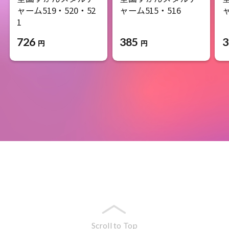
ャーム519・520・52
ャーム515・516
ャ
1
385
3
726
円
円
Scroll to Top