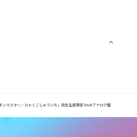
モンマスター／ひゃくごじゅういち」完全生産限定7inchアナログ盤