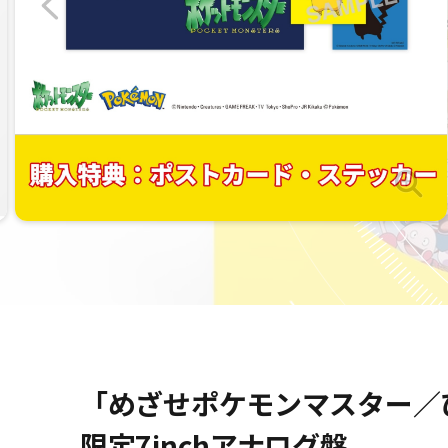
「めざせポケモンマスター／
限定7inchアナログ盤