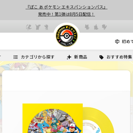
『ぽこ あ ポケモン エキスパンションパス』
発売中！第1弾は8月5日配信！
初め
す
カテゴリから探す
新商品
おすすめ特集