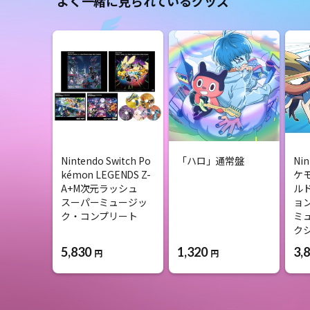
よく一緒に見られているグッズ
Nintendo Switch Po
「ハロ」通常盤
Nin
kémon LEGENDS Z-
ケ
A+M次元ラッシュ
ル
スーパーミュージッ
ョ
ク・コンプリート
ミ
ク
5,830
1,320
3,
円
円