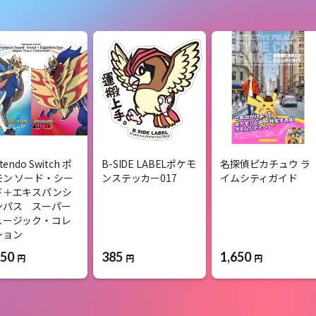
tendo Switch ポ
B-SIDE LABELポケモ
名探偵ピカチュウ ラ
モン ソード・シー
ンステッカー017
イムシティガイド
ド＋エキスパンシ
ンパス スーパー
ュージック・コレ
ション
850
385
1,650
円
円
円