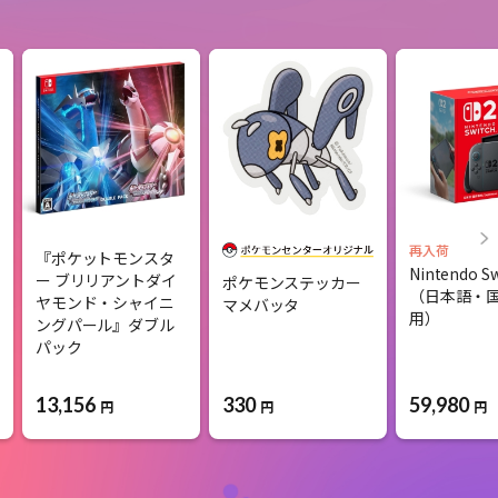
再入荷
『ポケットモンスタ
Nintendo Sw
ー ブリリアントダイ
ポケモンステッカー
（日本語・
ヤモンド・シャイニ
マメバッタ
用）
ングパール』ダブル
パック
13,156
330
59,980
円
円
円