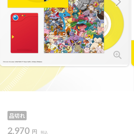
品切れ
2,970
円
税込