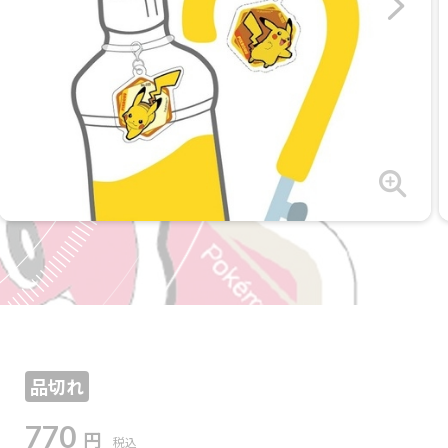
品切れ
770
円
税込