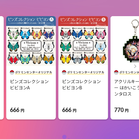
ピンズコレクション
ピンズコレクション
アクリルキ
ビビヨンA
ビビヨンB
ー はかいこ
ンタロス
666
666
770
円
円
円