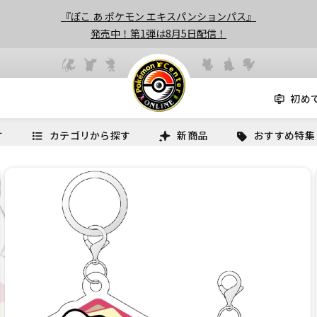
『ぽこ あ ポケモン エキスパンションパス』
発売中！第1弾は8月5日配信！
初め
す
カテゴリから探す
新商品
おすすめ特集