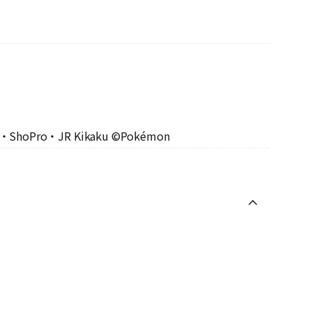
o・ShoPro・JR Kikaku ©Pokémon