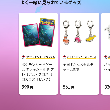
よく一緒に見られているグッズ
ポケモンカードゲー
全国ずかんメタルチ
ポ
ム デッキシールド プ
ャーム978
ヘ
レミアム・グロス ミ
ロカロス【ピンク】
561
33
990
円
円