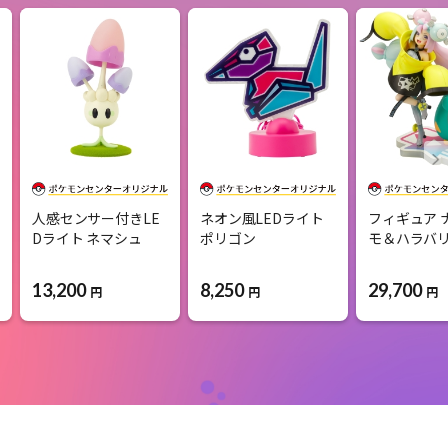
人感センサー付きLE
ネオン風LEDライト
フィギュア 
Dライト ネマシュ
ポリゴン
モ＆ハラバ
13,200
8,250
29,700
円
円
円