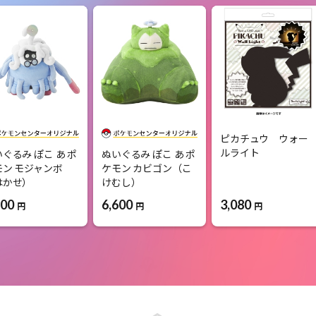
ピカチュウ ウォー
ルライト
ぐるみ ぽこ あ ポ
ぬいぐるみ ぽこ あ ポ
モン モジャンボ
ケモン カビゴン（こ
はかせ）
けむし）
3,080
600
6,600
円
円
円