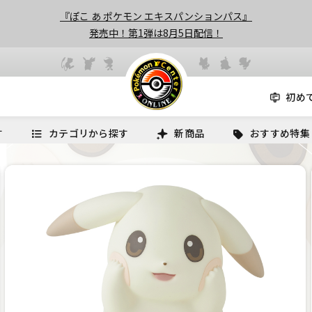
『ぽこ あ ポケモン エキスパンションパス』
発売中！第1弾は8月5日配信！
初め
す
カテゴリから探す
新商品
おすすめ特集