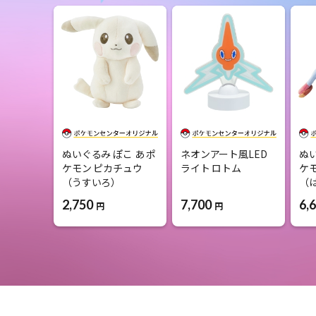
ぬいぐるみ ぽこ あ ポ
ネオンアート風LED
ぬい
ケモン ピカチュウ
ライト ロトム
ケ
（うすいろ）
（
7,700
2,750
6,
円
円