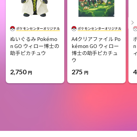
ぬいぐるみ Pokémo
A4クリアファイル Po
ポ
n GO ウィロー博士の
kémon GO ウィロー
助手ピカチュウ
博士の助手ピカチュ
ウ
2,750
4
275
円
円