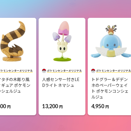
オタチの木彫り風
人感センサー付きLE
トドグラー＆デデン
ィギュア ポケモン
Dライト ネマシュ
ネのペーパーウェイ
ンシェルジュ
ト ポケモンコンシェ
ルジュ
400
13,200
4,950
円
円
円