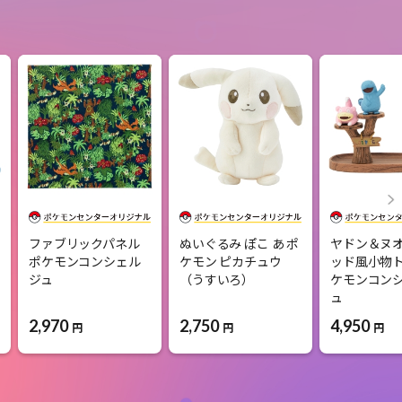
ファブリックパネル
ぬいぐるみ ぽこ あ ポ
ヤドン＆ヌ
ポケモンコンシェル
ケモン ピカチュウ
ッド風小物ト
ジュ
（うすいろ）
ケモンコン
ュ
2,970
2,750
4,950
円
円
円