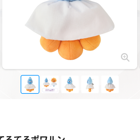
 てるてるポワルン