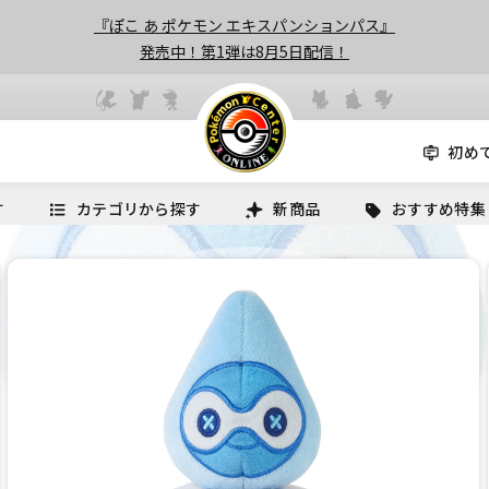
『ぽこ あ ポケモン エキスパンションパス』
発売中！第1弾は8月5日配信！
初め
す
カテゴリから探す
新商品
おすすめ特集