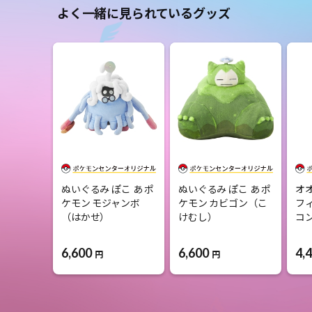
よく一緒に見られているグッズ
ぬいぐるみ ぽこ あ ポ
ぬいぐるみ ぽこ あ ポ
オ
ケモン モジャンボ
ケモン カビゴン（こ
フ
（はかせ）
けむし）
コ
6,600
6,600
4,
円
円