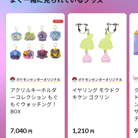
アクリルキーホルダ
イヤリング モウドク
ーコレクション もぐ
キケン ゴクリン
もぐウォッチング！
BOX
7,040
1,210
9
円
円