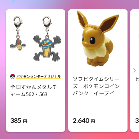
ソフビタイムシリー
ズ ポケモンコイン
全国ずかんメタルチ
バンク イーブイ
ャーム562・563
385
2,640
3
円
円