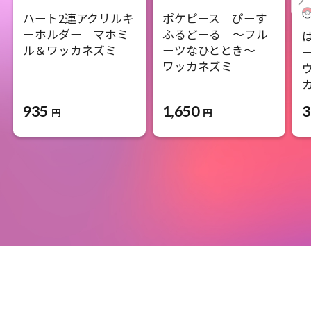
ハート2連アクリルキ
ポケピース ぴーす
ーホルダー マホミ
ふるどーる ～フル
ル＆ワッカネズミ
ーツなひととき～
ワッカネズミ
935
1,650
3
円
円