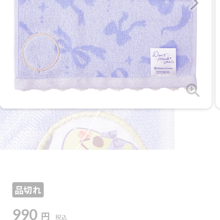
品切れ
990
円
税込