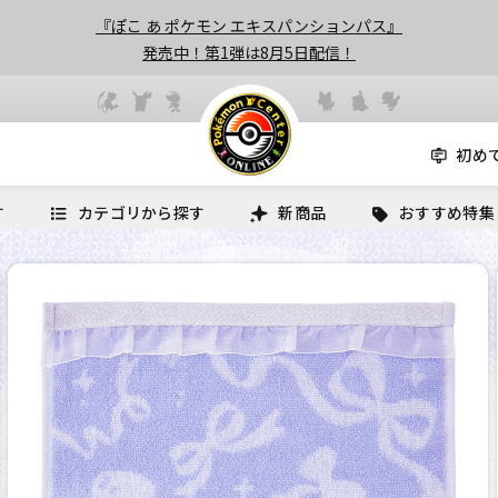
『ぽこ あ ポケモン エキスパンションパス』
発売中！第1弾は8月5日配信！
初め
す
カテゴリから探す
新商品
おすすめ特集