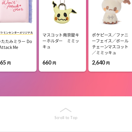
マスコット南京錠キ
ポケピース／ファニ
ーホルダー ミミッ
ーフェイス／ボール
りたたみミラー Do
キュ
チェーンマスコット
 Attack Me
／ミミッキュ
365
660
2,640
円
円
円
Scroll to Top