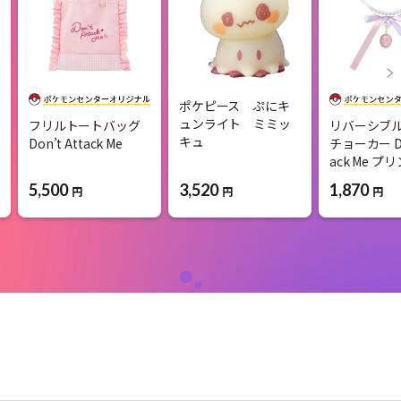
ポケピース ぷにキ
ュンライト ミミッ
フリルトートバッグ
リバーシブ
キュ
Don’t Attack Me
チョーカー Don
ack Me プリ
5,500
3,520
1,870
円
円
円