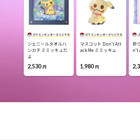
シェニールタオルハ
マスコット Don’t Att
折
ンカチ ミミッキュだ
ack Me ミミッキュ
n’t
よ
1,980
2,
2,530
円
円