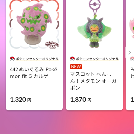
NEW
442 ぬいぐるみ Poké
P
マスコット へんし
mon fit ミカルゲ
ん！メタモン オーガ
ポン
1,320
1
1,870
円
円