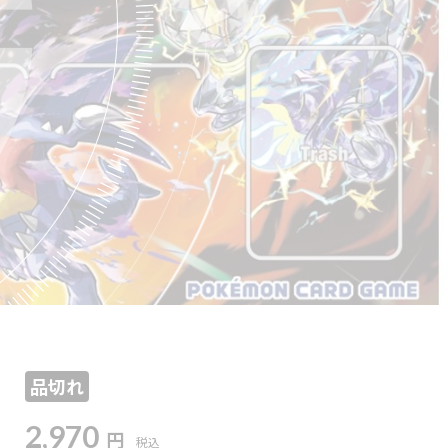
品切れ
2,970
円
税込