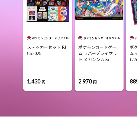
ステッカーセット PJ
ポケモンカードゲー
ポ
CS2025
ム ラバープレイマッ
ム 
ト メガシンカex
け
1,430
2,970
88
円
円