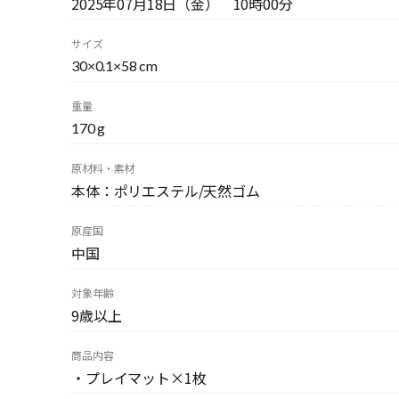
2025年07月18日（金） 10時00分
サイズ
30×0.1×58 cm
重量
170 g
原材料・素材
本体：ポリエステル/天然ゴム
原産国
中国
対象年齢
9歳以上
商品内容
・プレイマット×1枚