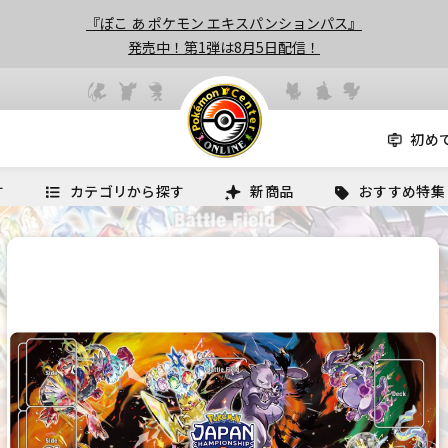
『ぽこ あ ポケモン エキスパンションパス』
発売中！第1弾は8月5日配信！
初め
す
カテゴリから探す
新商品
おすすめ特集