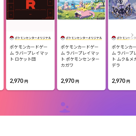
ポケモンカードゲー
ポケモンカードゲー
ポケモンカ
ム ラバープレイマッ
ム ラバープレイマッ
ム ラバープ
ト ロケット団
ト ポケモンセンター
ト ムク＆メ
カガワ
デラ
2,970
2,970
2,970
円
円
円