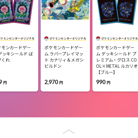
ケモンカードゲー
ポケモンカードゲー
ポケモンカードゲー
デッキシールド ば
ム ラバープレイマッ
ム デッキシールド プ
がくれ
ト カナリィ＆メガシ
レミアム・グロス CO
ビルドン
OL×METAL ルカリオ
【ブルー】
9
2,970
990
円
円
円